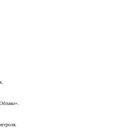
х.
Облако».
онтроля.