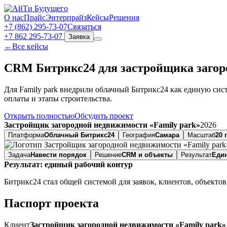
О нас
Прайс
Энтерпрайз
Кейсы
Решения
+7 (862) 295‑73‑07
Связаться
+7 862 295-73-07
Заявка
←
Все кейсы
CRM Битрикс24 для застройщика загор
Для Family park внедрили облачный Битрикс24 как единую сис
оплаты и этапы строительства.
Открыть полностью
Обсудить проект
Застройщик загородной недвижимости «Family park»
2026
Платформа
Облачный Битрикс24
География
Самара
Масштаб
20 
Задача
Навести порядок
Решение
CRM и объекты
Результат
Еди
Результат: единый рабочий контур
Битрикс24 стал общей системой для заявок, клиентов, объектов
Паспорт проекта
Клиент
Застройщик загородной недвижимости «Family park»