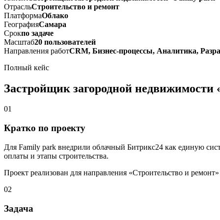
Отрасль
Строительство и ремонт
Платформа
Облако
География
Самара
Срок
по задаче
Масштаб
20 пользователей
Направления работ
CRM, Бизнес-процессы, Аналитика, Разр
Полный кейс
Застройщик загородной недвижимости «
01
Кратко по проекту
Для Family park внедрили облачный Битрикс24 как единую сис
оплаты и этапы строительства.
Проект реализован для направления «Строительство и ремонт»
02
Задача