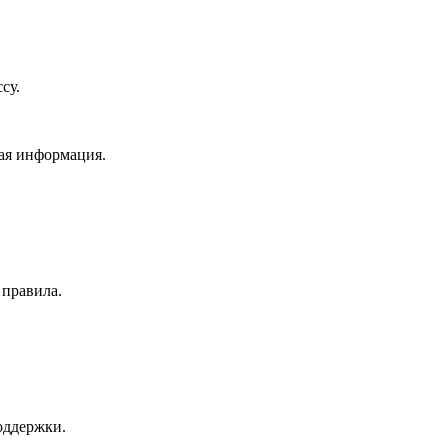
су.
ая информация.
 правила.
оддержки.