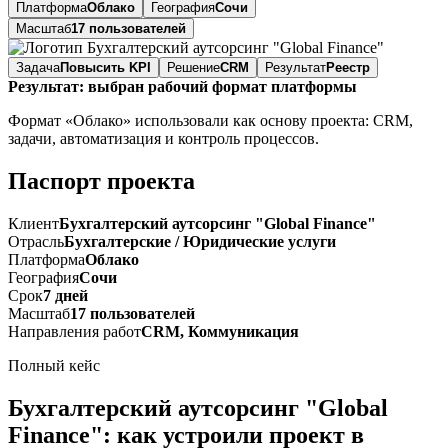
Платформа
Облако
География
Сочи
Масштаб
17 пользователей
Задача
Повысить KPI
Решение
CRM
Результат
Реестр
Результат: выбран рабочий формат платформы
Формат «Облако» использовали как основу проекта: CRM,
задачи, автоматизация и контроль процессов.
Паспорт проекта
Клиент
Бухгалтерский аутсорсинг "Global Finance"
Отрасль
Бухгалтерские / Юридические услуги
Платформа
Облако
География
Сочи
Срок
7 дней
Масштаб
17 пользователей
Направления работ
CRM, Коммуникация
Полный кейс
Бухгалтерский аутсорсинг "Global
Finance": как устроили проект в