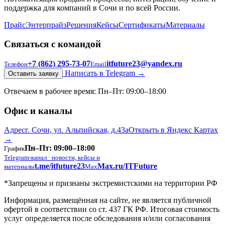
поддержка для компаний в Сочи и по всей России.
Прайс
Энтерпрайз
Решения
Кейсы
Сертификаты
Материалы
Связаться с командой
+7 (862) 295‑73‑07
itfuture23@yandex.ru
Телефон
Email
Написать в Telegram
→
Оставить заявку
Отвечаем в рабочее время: Пн–Пт: 09:00–18:00
Офис и каналы
Адрес
г. Сочи, ул. Альпийская, д.43а
Открыть в Яндекс Картах
→
Пн–Пт: 09:00–18:00
График
Telegram-канал · новости, кейсы и
t.me/itfuture23
Max.ru/ITFuture
материалы
Max
*Запрещены и признаны экстремистскими на территории РФ
Информация, размещённая на сайте, не является публичной
офертой в соответствии со ст. 437 ГК РФ. Итоговая стоимость
услуг определяется после обследования и/или согласования