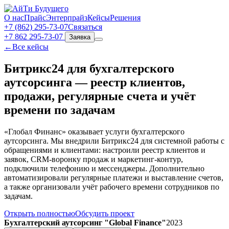
О нас
Прайс
Энтерпрайз
Кейсы
Решения
+7 (862) 295‑73‑07
Связаться
+7 862 295-73-07
Заявка
←
Все кейсы
Битрикс24 для бухгалтерского
аутсорсинга — реестр клиентов,
продажи, регулярные счета и учёт
времени по задачам
«Глобал Финанс» оказывает услуги бухгалтерского
аутсорсинга. Мы внедрили Битрикс24 для системной работы с
обращениями и клиентами: настроили реестр клиентов и
заявок, CRM‑воронку продаж и маркетинг‑контур,
подключили телефонию и мессенджеры. Дополнительно
автоматизировали регулярные платежи и выставление счетов,
а также организовали учёт рабочего времени сотрудников по
задачам.
Открыть полностью
Обсудить проект
Бухгалтерский аутсорсинг "Global Finance"
2023