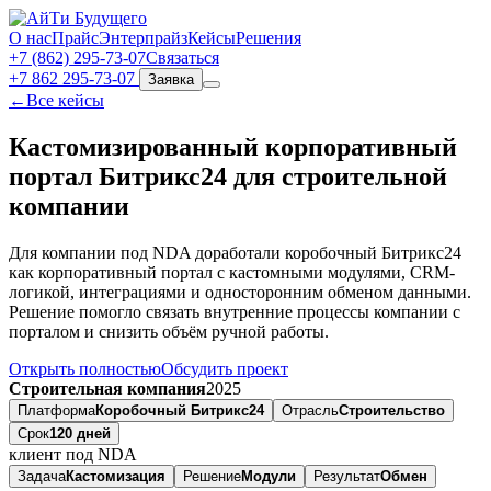
О нас
Прайс
Энтерпрайз
Кейсы
Решения
+7 (862) 295‑73‑07
Связаться
+7 862 295-73-07
Заявка
←
Все кейсы
Кастомизированный корпоративный
портал Битрикс24 для строительной
компании
Для компании под NDA доработали коробочный Битрикс24
как корпоративный портал с кастомными модулями, CRM-
логикой, интеграциями и односторонним обменом данными.
Решение помогло связать внутренние процессы компании с
порталом и снизить объём ручной работы.
Открыть полностью
Обсудить проект
Строительная компания
2025
Платформа
Коробочный Битрикс24
Отрасль
Строительство
Срок
120 дней
клиент под NDA
Задача
Кастомизация
Решение
Модули
Результат
Обмен