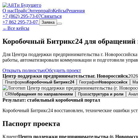
О нас
Прайс
Энтерпрайз
Кейсы
Решения
+7 (862) 295‑73‑07
Связаться
+7 862 295-73-07
Заявка
←
Все кейсы
Коробочный Битрикс24 для обращений
Для Центра поддержки предпринимательства г. Новороссийска
работы, автоматизировали коммуникации и подготовили управ
Открыть полностью
Обсудить проект
Центр поддержки предпринимательства
г. Новороссийск
2026
Платформа
Коробочный Битрикс24
География
Новороссийск
Ма
CRM
обращения по направлениям
Права
структура и роли
Анал
Результат: стабильный коробочный портал
Коробочный Битрикс24 восстановлен, технические ошибки устр
Паспорт проекта
Клиент
Центр поддержки предпринимательства (г. Новоросс