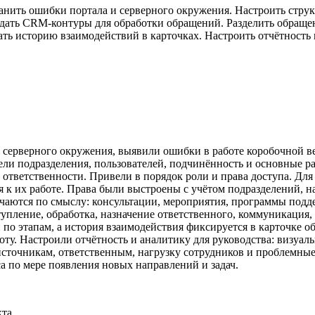
анить ошибки портала и серверного окружения. Настроить струк
дать CRM-контуры для обработки обращений. Разделить обращен
 историю взаимодействий в карточках. Настроить отчётность и
 серверного окружения, выявили ошибки в работе коробочной в
ли подразделения, пользователей, подчинённость и основные ра
и ответственности. Привели в порядок роли и права доступа. Д
ся к их работе. Права были выстроены с учётом подразделений,
чаются по смыслу: консультации, мероприятия, программы под
упление, обработка, назначение ответственного, коммуникация, 
о этапам, а история взаимодействия фиксируется в карточке об
оту. Настроили отчётность и аналитику для руководства: визуа
источникам, ответственным, нагрузку сотрудников и проблемные
са по мере появления новых направлений и задач.
та.