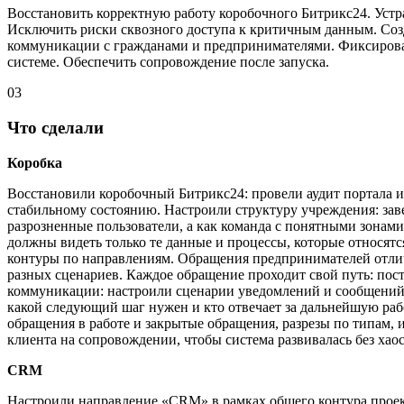
Восстановить корректную работу коробочного Битрикс24. Устр
Исключить риски сквозного доступа к критичным данным. Соз
коммуникации с гражданами и предпринимателями. Фиксировать
системе. Обеспечить сопровождение после запуска.
03
Что сделали
Коробка
Восстановили коробочный Битрикс24: провели аудит портала и
стабильному состоянию. Настроили структуру учреждения: заве
разрозненные пользователи, а как команда с понятными зонам
должны видеть только те данные и процессы, которые относят
контуры по направлениям. Обращения предпринимателей отли
разных сценариев. Каждое обращение проходит свой путь: пост
коммуникации: настроили сценарии уведомлений и сообщений п
какой следующий шаг нужен и кто отвечает за дальнейшую раб
обращения в работе и закрытые обращения, разрезы по типам, 
клиента на сопровождении, чтобы система развивалась без хао
CRM
Настроили направление «CRM» в рамках общего контура проек