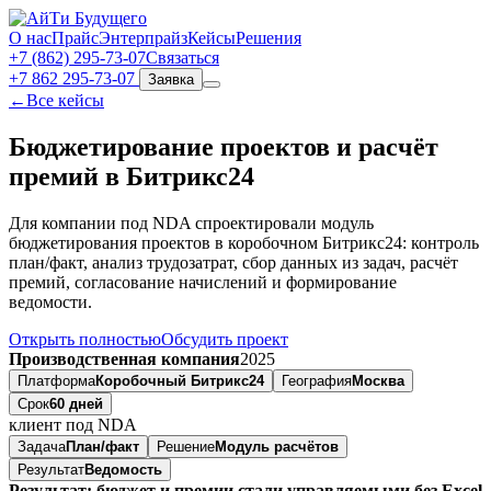
О нас
Прайс
Энтерпрайз
Кейсы
Решения
+7 (862) 295‑73‑07
Связаться
+7 862 295-73-07
Заявка
←
Все кейсы
Бюджетирование проектов и расчёт
премий в Битрикс24
Для компании под NDA спроектировали модуль
бюджетирования проектов в коробочном Битрикс24: контроль
план/факт, анализ трудозатрат, сбор данных из задач, расчёт
премий, согласование начислений и формирование
ведомости.
Открыть полностью
Обсудить проект
Производственная компания
2025
Платформа
Коробочный Битрикс24
География
Москва
Срок
60 дней
клиент под NDA
Задача
План/факт
Решение
Модуль расчётов
Результат
Ведомость
Результат: бюджет и премии стали управляемыми без Excel